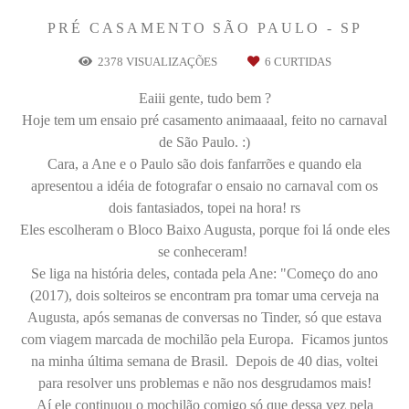
PRÉ CASAMENTO
SÃO PAULO - SP
2378
VISUALIZAÇÕES
6
CURTIDAS
Eaiii gente, tudo bem ?
Hoje tem um ensaio pré casamento animaaaal, feito no carnaval
de São Paulo. :)
Cara, a Ane e o Paulo são dois fanfarrões e quando ela
apresentou a idéia de fotografar o ensaio no carnaval com os
dois fantasiados, topei na hora! rs
Eles escolheram o Bloco Baixo Augusta, porque foi lá onde eles
se conheceram!
Se liga na história deles, contada pela Ane: "Começo do ano
(2017), dois solteiros se encontram pra tomar uma cerveja na
Augusta, após semanas de conversas no Tinder, só que estava
com viagem marcada de mochilão pela Europa. Ficamos juntos
na minha última semana de Brasil. Depois de 40 dias, voltei
para resolver uns problemas e não nos desgrudamos mais!
Aí ele continuou o mochilão comigo só que dessa vez pela