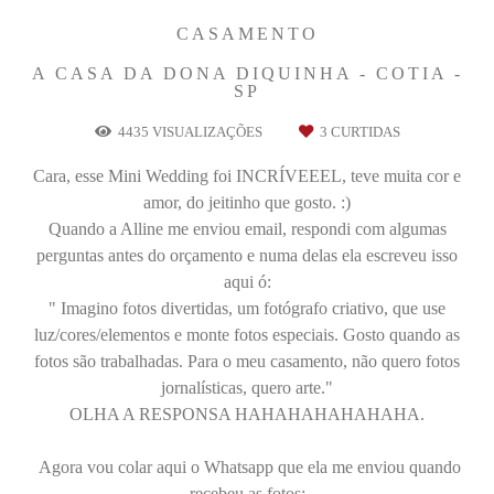
CASAMENTO
A CASA DA DONA DIQUINHA - COTIA -
SP
4435
VISUALIZAÇÕES
3
CURTIDAS
Cara, esse Mini Wedding foi INCRÍVEEEL, teve muita cor e
amor, do jeitinho que gosto. :)
Quando a Alline me enviou email, respondi com algumas
perguntas antes do orçamento e numa delas ela escreveu isso
aqui ó:
" Imagino fotos divertidas, um fotógrafo criativo, que use
luz/cores/elementos e monte fotos especiais. Gosto quando as
fotos são trabalhadas. Para o meu casamento, não quero fotos
jornalísticas, quero arte."
OLHA A RESPONSA HAHAHAHAHAHAHA.
Agora vou colar aqui o Whatsapp que ela me enviou quando
recebeu as fotos: